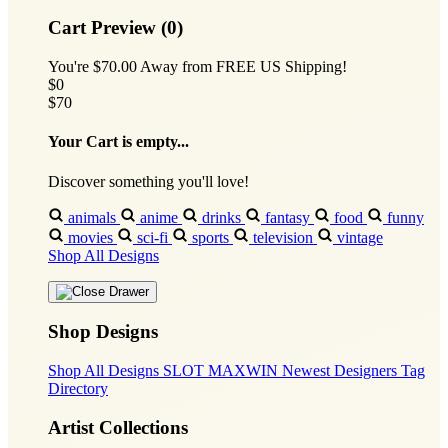
Cart Preview (0)
You're
$70.00
Away from
FREE US Shipping!
$0
$70
Your Cart is empty...
Discover something you'll love!
animals
anime
drinks
fantasy
food
funny
movies
sci-fi
sports
television
vintage
Shop All Designs
Shop Designs
Shop All Designs
SLOT MAXWIN
Newest Designers
Tag
Directory
Artist Collections