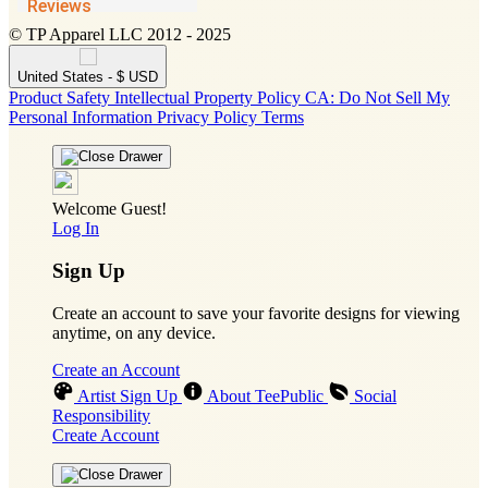
© TP Apparel LLC 2012 - 2025
United States - $ USD
Product Safety
Intellectual Property Policy
CA: Do Not Sell My
Personal Information
Privacy Policy
Terms
Welcome Guest!
Log In
Sign Up
Create an account to save your favorite designs for viewing
anytime, on any device.
Create an Account
Artist Sign Up
About TeePublic
Social
Responsibility
Create Account