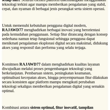
teknologi terkini agar mampu memberikan pengalaman yang stabil,
cepat, dan nyaman di berbagai jenis perangkat serta sistem operasi.
Untuk memenuhi kebutuhan pengguna digital modern,
RAJAWD77
menghadirkan berbagai inovasi yang berorientasi
pada kemudahan penggunaan. Setiap fitur dirancang dengan konsep
sederhana namun tetap fungsional sehingga pengguna dapat
menikmati pengalaman eksplorasi digital secara maksimal, didukung
akses yang responsif dan performa yang selalu terjaga.
Komitmen
RAJAWD77
dalam menghadirkan kualitas layanan
diwujudkan melalui proses pengembangan teknologi yang
berkelanjutan. Pembaruan sistem, peningkatan keamanan,
optimalisasi kecepatan akses, hingga penyempurnaan fitur dilakukan
secara konsisten agar platform mampu mengikuti perubahan
teknologi sekaligus memberikan pengalaman digital yang semakin
optimal.
Kombinasi antara
sistem optimal, fitur inovatif, tampilan