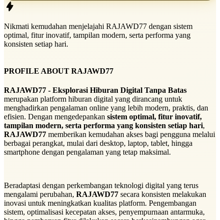
Nikmati kemudahan menjelajahi RAJAWD77 dengan sistem
optimal, fitur inovatif, tampilan modern, serta performa yang
konsisten setiap hari.
PROFILE ABOUT RAJAWD77
RAJAWD77 - Eksplorasi Hiburan Digital Tanpa Batas
merupakan platform hiburan digital yang dirancang untuk
menghadirkan pengalaman online yang lebih modern, praktis, dan
efisien. Dengan mengedepankan
sistem optimal, fitur inovatif,
tampilan modern, serta performa yang konsisten setiap hari
,
RAJAWD77
memberikan kemudahan akses bagi pengguna melalui
berbagai perangkat, mulai dari desktop, laptop, tablet, hingga
smartphone dengan pengalaman yang tetap maksimal.
Beradaptasi dengan perkembangan teknologi digital yang terus
mengalami perubahan,
RAJAWD77
secara konsisten melakukan
inovasi untuk meningkatkan kualitas platform. Pengembangan
sistem, optimalisasi kecepatan akses, penyempurnaan antarmuka,