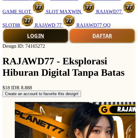
GAME SLOT
SLOT MAXWIN
RAJAWD77
SLOT88
RAJAWD 77
RAJAWD77 QQ
LOGIN
DAFTAR
Design ID: 74165272
RAJAWD77 - Eksplorasi
Hiburan Digital Tanpa Batas
$18
IDR 8.888
Create an account to favorite this design!