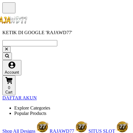
KETIK DI GOOGLE 'RAJAWD77'
Account
0
Cart
DAFTAR AKUN
Explore Categories
Popular Products
Shop All Designs
RAJAWD77
SITUS SLOT