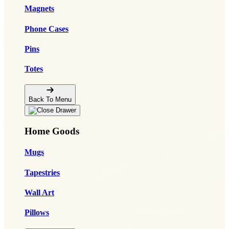
Magnets
Phone Cases
Pins
Totes
Back To Menu
Home Goods
Mugs
Tapestries
Wall Art
Pillows