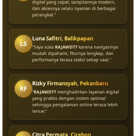
digital yang cepat, tampilannya modern,
dan aksesnya selalu nyaman di berbagai
perangkat.”
Luna Safitri, Balikpapan
LS
“Saya suka
RAJAWD77
karena navigasinya
mudah dipahami, fiturnya lengkap, dan
performanya terasa stabil setiap saat.”
Rizky Firmansyah, Pekanbaru
RF
“
RAJAWD77
menghadirkan layanan digital
yang praktis dengan sistem optimal
sehingga pengalaman online terasa lebih
lancar.”
Citra Permata, Cirebon