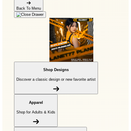
Back To Menu
Shop Designs
Discover a classic design or new favorite artist
Apparel
Shop for Adults & Kids