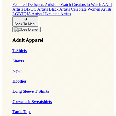
Featured Designers
Artists to Watch
Creators to Watch
AAPI
Artists
BIPOC Artists
Black Artists
Celebrate Women Artists
LGBTQIA Artists
Ukrainian Artists
Back To Menu
Adult Apparel
T-Shirts
Shorts
New!
Hoodies
Long Sleeve T-Shirts
Crewneck Sweatshirts
Tank Tops